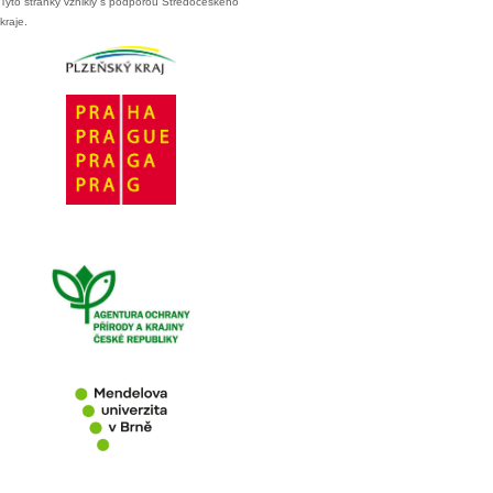
Tyto stránky vznikly s podporou Středočeského
kraje.