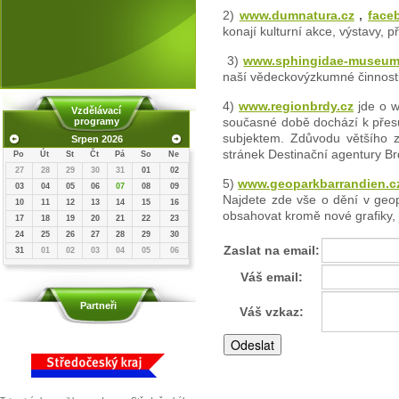
2)
www.dumnatura.cz
,
face
konají kulturní akce, výstavy, 
3)
www.sphingidae-museu
naší vědeckovýzkumné činnost
4)
www.regionbrdy.cz
jde o w
Vzdělávací
současné době dochází k přes
programy
subjektem. Zdůvodu většího 
Srpen 2026
stránek Destinační agentury Br
Po
Út
St
Čt
Pá
So
Ne
27
28
29
30
31
01
02
5)
www.geoparkbarrandien.c
03
04
05
06
07
08
09
Najdete zde vše o dění v geop
10
11
12
13
14
15
16
obsahovat kromě nové grafiky, 
17
18
19
20
21
22
23
24
25
26
27
28
29
30
Zaslat na email:
31
01
02
03
04
05
06
Váš email:
Partneři
Váš vzkaz: