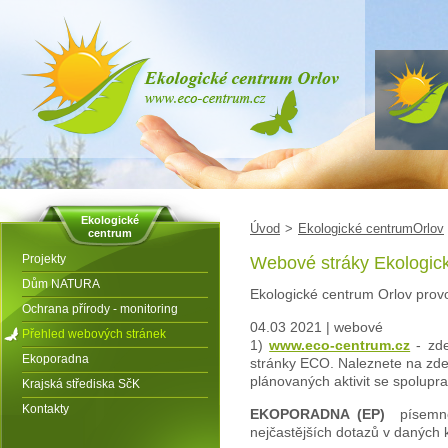
Ekologické
Úvod
>
Ekologické centrumOrlov
centrum
Projekty
Webové stráky Ekologick
Dům NATURA
Ekologické centrum Orlov provo
Ochrana přírody - monitoring
04.03 2021
|
webové
Přehled webových stránek
1)
www.eco-centrum.cz
- zd
Ekoporadna
stránky ECO. Naleznete na zde 
plánovaných aktivit se spolupra
Krajská střediska SčK
Kontakty
EKOPORADNA (EP)
písemné 
nejčastějších dotazů v daných k