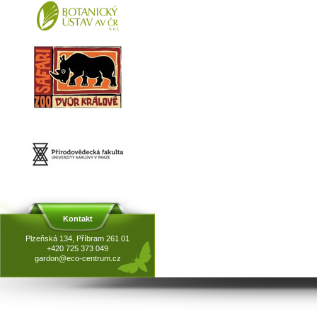
Kontakt
Plzeňská 134, Příbram 261 01
+420 725 373 049
gardon@eco-centrum.cz