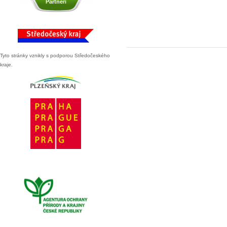
Partneři
Tyto stránky vznikly s podporou Středočeského
kraje.