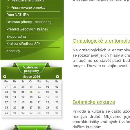
Realizované projekty
Připravované projekty
Dům NATURA
Ochrana přírody - monitoring
Přehled webových stránek
Ekoporadna
Ornitologické a entomol
Krajská střediska SčK
Na ornitologických a entomol
Kontakty
se rozeznávat jejich hlasy a ch
a naučíme se stavět ptačí bud
hmyzu. Dozvíte se zajímavosti 
Vzdělávací
programy
Srpen 2026
Po
Út
St
Čt
Pá
So
Ne
27
28
29
30
31
01
02
03
04
05
06
07
08
09
10
11
12
13
14
15
16
Botanické exkurze
17
18
19
20
21
22
23
24
25
26
27
28
29
30
Příroda a kultura se často úzc
31
01
02
03
04
05
06
různých druhů. Objevíme jej
charakteristiky známých i vzá
dalším krajinám.