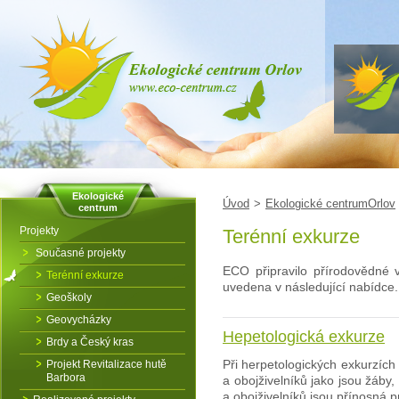
Ekologické
Úvod
>
Ekologické centrumOrlov
centrum
Projekty
Terénní exkurze
Současné projekty
ECO připravilo přírodovědné 
Terénní exkurze
uvedena v následující nabídce. 
Geoškoly
Geovycházky
Hepetologická exkurze
Brdy a Český kras
Při herpetologických exkurzích
Projekt Revitalizace hutě
Barbora
a obojživelníků jako jsou žáby, 
a obojživelníků jsou přínosná p