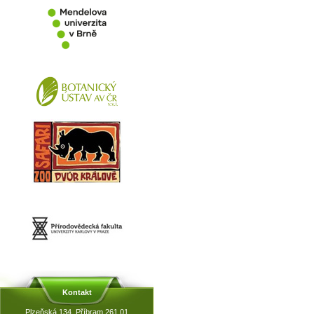
Kontakt
Plzeňská 134, Příbram 261 01